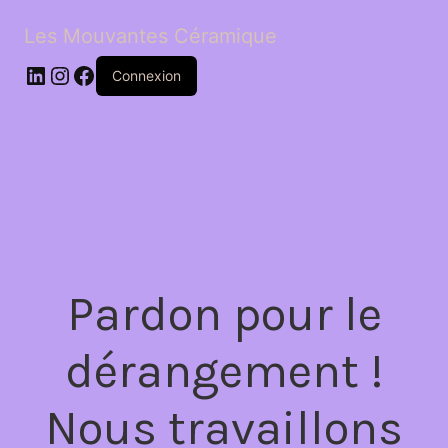
Les Mouvantes Céramique
LinkedIn
Instagram
Facebook
Connexion
Pardon pour le
dérangement !
Nous travaillons