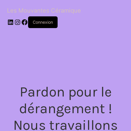
Les Mouvantes Céramique
LinkedIn
Instagram
Facebook
Connexion
Pardon pour le
dérangement !
Nous travaillons