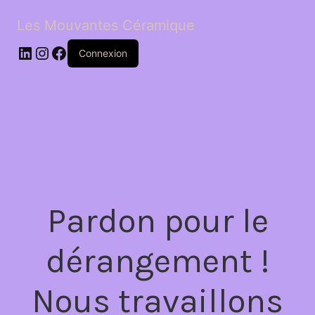
Les Mouvantes Céramique
LinkedIn
Instagram
Facebook
Connexion
Pardon pour le
dérangement !
Nous travaillons