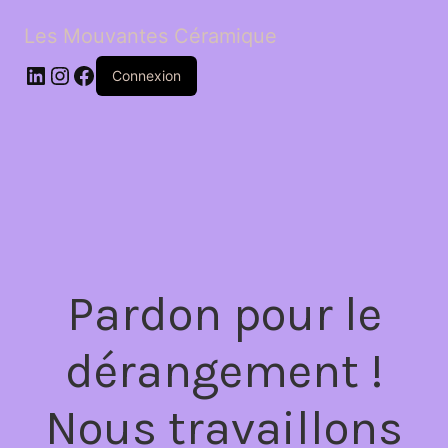
Les Mouvantes Céramique
LinkedIn
Instagram
Facebook
Connexion
Pardon pour le
dérangement !
Nous travaillons